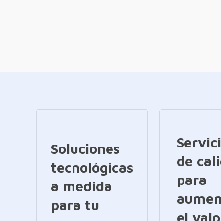
Servic
Soluciones
de cal
tecnológicas
para
a medida
aumen
para tu
el valo