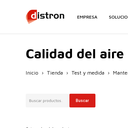
Skip
to
EMPRESA
SOLUCIO
main
content
Calidad del aire
Inicio
Tienda
Test y medida
Manten
Buscar
Buscar
por: