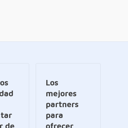
ios
Los
idad
mejores
partners
tar
para
r de
ofrecer