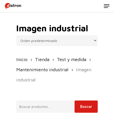
Men
Skip
to
main
Imagen industrial
content
Inicio
Tienda
Test y medida
Mantenimiento industrial
Imagen
industrial
Buscar
Buscar
por: