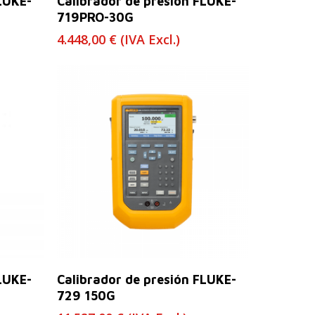
LUKE-
Calibrador de presión FLUKE-
719PRO-30G
4.448,00
€
(IVA Excl.)
Leer Más
LUKE-
Calibrador de presión FLUKE-
729 150G