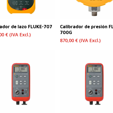
Leer Más
Leer Más
rador de lazo FLUKE-707
Calibrador de presión F
700G
,00
€
(IVA Excl.)
870,00
€
(IVA Excl.)