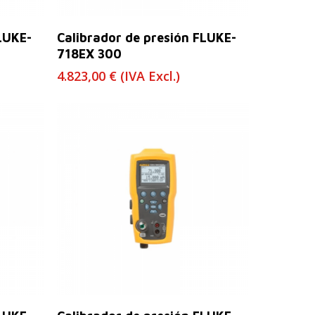
Leer Más
LUKE-
Calibrador de presión FLUKE-
718EX 300
4.823,00
€
(IVA Excl.)
Leer Más