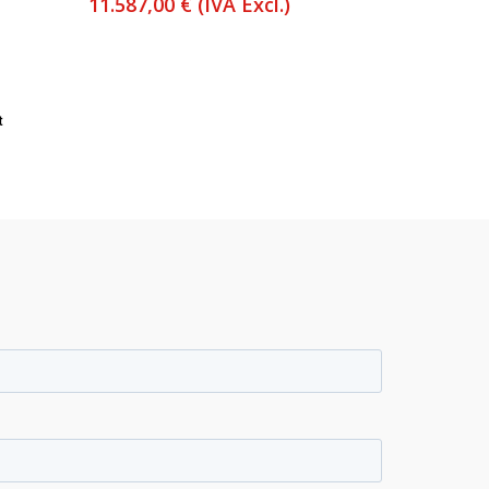
11.587,00
€
(IVA Excl.)
t