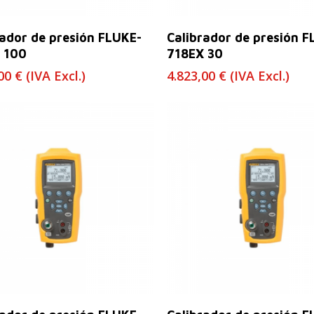
Leer Más
Leer Más
rador de presión FLUKE-
Calibrador de presión F
 100
718EX 30
,00
€
(IVA Excl.)
4.823,00
€
(IVA Excl.)
Leer Más
Leer Más