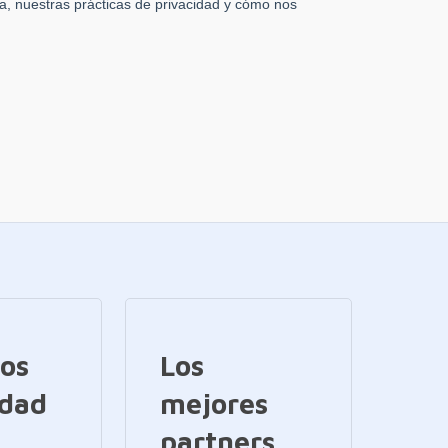
ios
Los
idad
mejores
partners