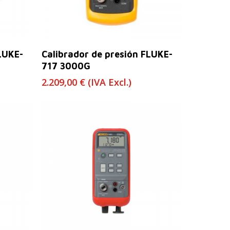
Leer Más
LUKE-
Calibrador de presión FLUKE-
717 3000G
2.209,00
€
(IVA Excl.)