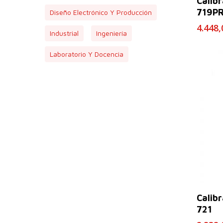
Calib
719P
Diseño Electrónico Y Producción
4.448
Industrial
Ingeniería
Laboratorio Y Docencia
Calib
721