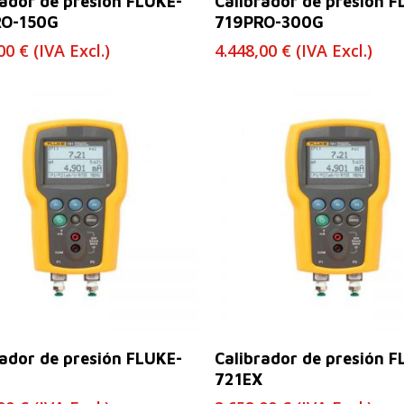
rador de presión FLUKE-
Calibrador de presión F
RO-150G
719PRO-300G
,00
€
(IVA Excl.)
4.448,00
€
(IVA Excl.)
Leer Más
Leer Más
rador de presión FLUKE-
Calibrador de presión F
721EX