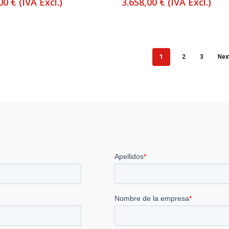
,00
€
(IVA Excl.)
3.658,00
€
(IVA Excl.)
1
2
3
Nex