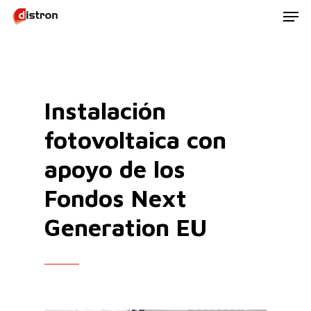
Men
Skip
to
main
content
Instalación
fotovoltaica con
apoyo de los
Fondos Next
Generation EU