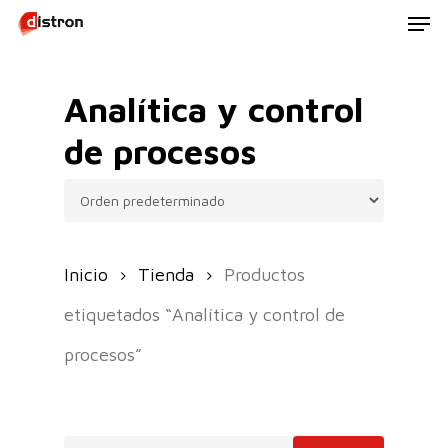
Men
Skip
to
main
Analítica y control
content
de procesos
Inicio
Tienda
Productos
etiquetados “Analítica y control de
procesos”