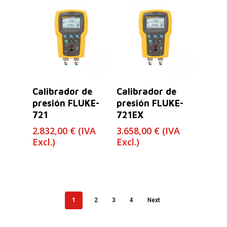
Leer Más
Leer Más
Calibrador de
Calibrador de
presión FLUKE-
presión FLUKE-
721
721EX
2.832,00
€
(IVA
3.658,00
€
(IVA
Excl.)
Excl.)
1
2
3
4
Next