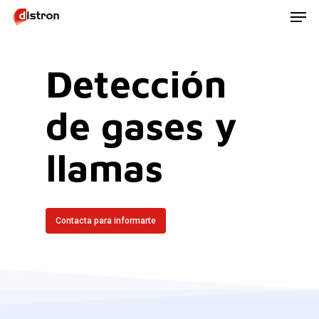
Men
Skip
to
main
Detección
content
de gases y
llamas
Contacta para informarte