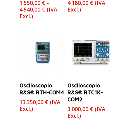
1.550,00
€
-
4.180,00
€
(IVA
Rango
4.540,00
€
(IVA
Excl.)
de
Excl.)
precios:
desde
1.550,00 €
hasta
4.540,00 €
Leer Más
Leer Más
Osciloscopio
Osciloscopio
R&S® RTH-COM4
R&S® RTC1K-
COM2
13.350,00
€
(IVA
Excl.)
3.000,00
€
(IVA
Excl.)