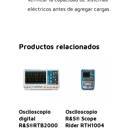
eléctricos antes de agregar cargas.
Productos relacionados
Leer Más
Seleccionar
Osciloscopio
Osciloscopio
Opciones
digital
R&S® Scope
R&S®RTB2000
Rider RTH1004