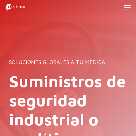
Men
Skip
to
main
content
SOLUCIONES GLOBALES A TU MEDIDA
Suministros
de
seguridad
industrial
o