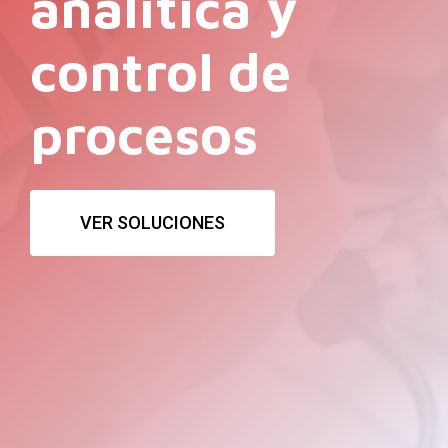
analítica
y
control
de
procesos
VER SOLUCIONES