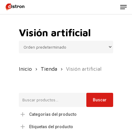
Men
Skip
to
main
Visión artificial
content
Inicio
Tienda
Visión artificial
Buscar
Buscar
por:
Categorías del producto
Etiquetas del producto