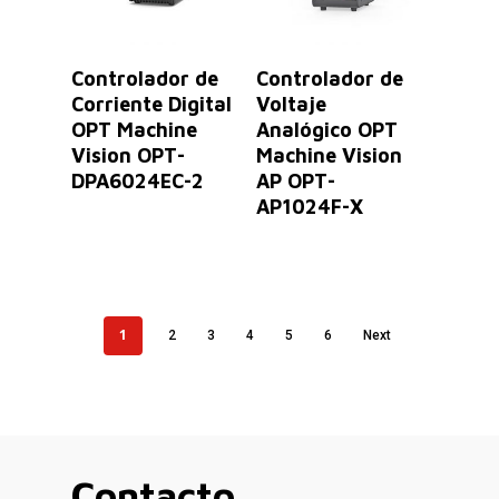
Leer Más
Leer Más
Controlador de
Controlador de
Corriente Digital
Voltaje
OPT Machine
Analógico OPT
Vision OPT-
Machine Vision
DPA6024EC-2
AP OPT-
AP1024F-X
1
2
3
4
5
6
Next
Contacto