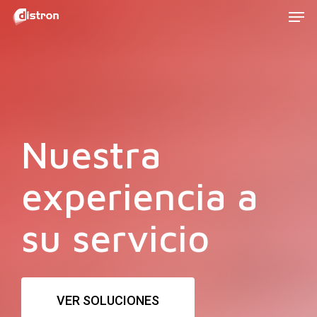
Men
Skip
to
main
content
Nuestra
experiencia a
su servicio
VER SOLUCIONES