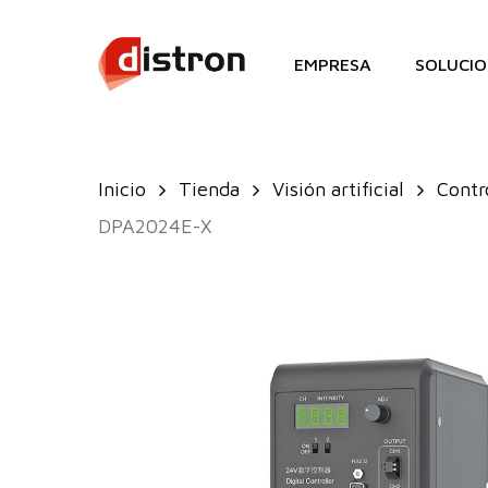
Skip
to
EMPRESA
SOLUCIO
main
content
Inicio
Tienda
Visión artificial
Contr
DPA2024E-X