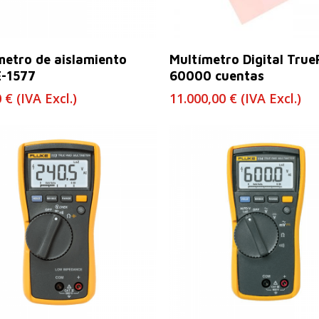
Leer Más
Leer Más
metro de aislamiento
Multímetro Digital Tru
-1577
60000 cuentas
0
€
(IVA Excl.)
11.000,00
€
(IVA Excl.)