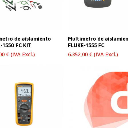
Leer Más
Leer Más
metro de aislamiento
Multímetro de aislamie
-1550 FC KIT
FLUKE-1555 FC
,00
€
(IVA Excl.)
6.352,00
€
(IVA Excl.)