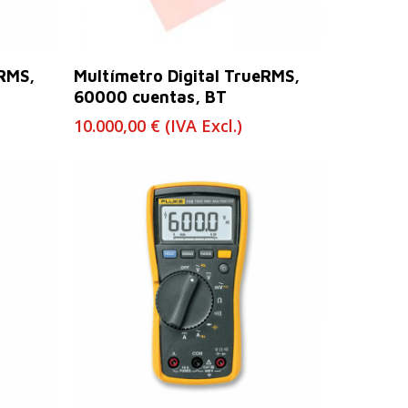
Leer Más
eRMS,
Multímetro Digital TrueRMS,
60000 cuentas, BT
10.000,00
€
(IVA Excl.)