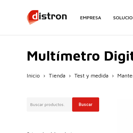
Skip
to
EMPRESA
SOLUCIO
main
content
Multímetro Digi
Inicio
Tienda
Test y medida
Manten
Buscar
Buscar
por: