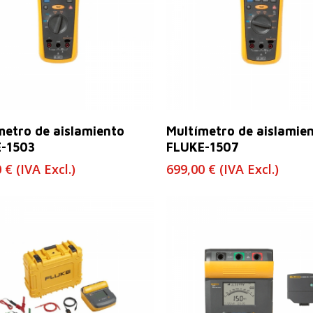
Leer Más
Leer Más
metro de aislamiento
Multímetro de aislamie
-1503
FLUKE-1507
0
€
(IVA Excl.)
699,00
€
(IVA Excl.)