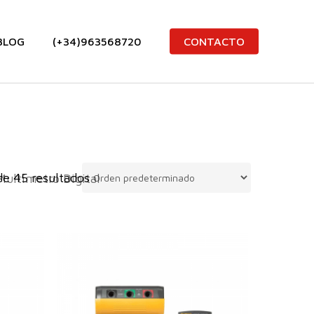
BLOG
(+34)963568720
CONTACTO
e 45 resultados
Multímetro Digital