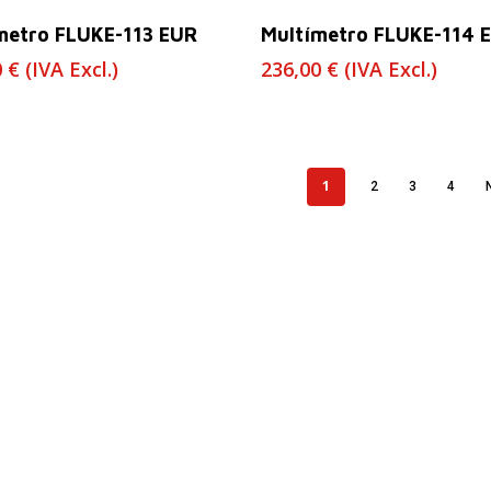
Leer Más
Leer Más
metro FLUKE-113 EUR
Multímetro FLUKE-114 
0
€
(IVA Excl.)
236,00
€
(IVA Excl.)
1
2
3
4