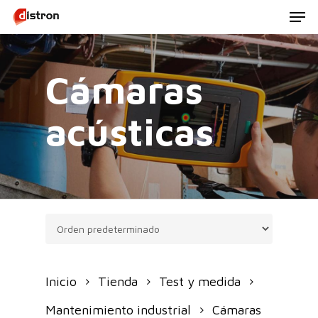
Men
Skip
to
main
Cámaras
content
acústicas
Inicio
Tienda
Test y medida
Mantenimiento industrial
Cámaras