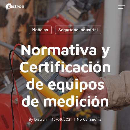
Men
Skip
to
main
Noticias
Seguridad industrial
content
Normativa y
Certificación
de equipos
de medición
By
Distron
15/09/2021
No Comments