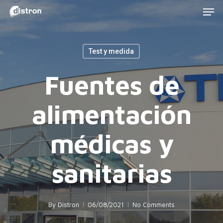
Men
Skip
to
main
Test y medida
content
Fuentes de
alimentación
médicas y
sanitarias
By
Distron
06/08/2021
No Comments