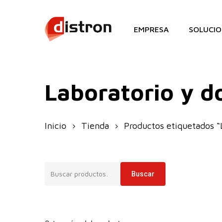
Skip
to
EMPRESA
SOLUCIO
main
content
Laboratorio y d
Inicio
Tienda
Productos etiquetados “
Buscar
Buscar
por: