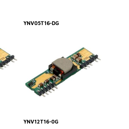
Leer Más
YNV05T16-DG
Leer Más
YNV12T16-0G