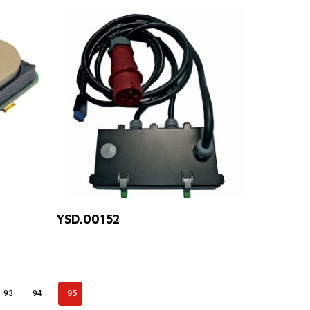
Leer Más
YSD.00152
95
93
94