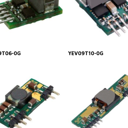
Leer Más
Leer Más
9T06-0G
YEV09T10-0G