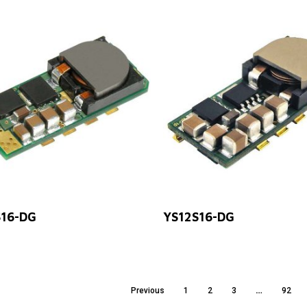
Leer Más
Leer Más
S16-DG
YS12S16-DG
…
Previous
1
2
3
92