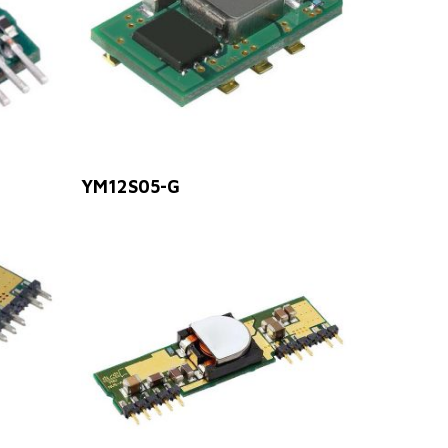
Leer Más
YM12S05-G