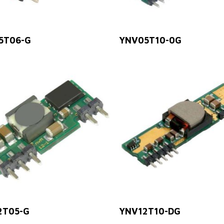
Leer Más
Leer Más
5T06-G
YNV05T10-0G
Leer Más
Leer Más
2T05-G
YNV12T10-DG