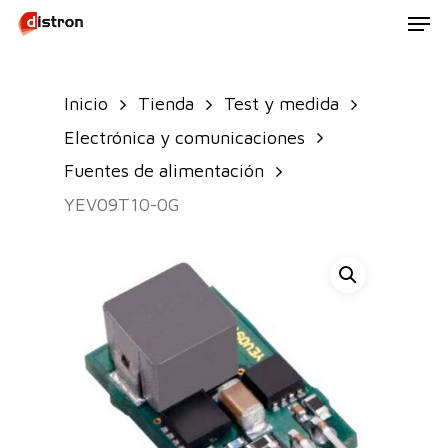
Men
Skip
to
main
Inicio
Tienda
Test y medida
content
Electrónica y comunicaciones
Fuentes de alimentación
YEV09T10-0G