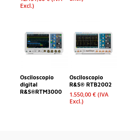
Excl.)
Leer Más
Leer Más
Osciloscopio
Osciloscopio
digital
R&S® RTB2002
R&S®RTM3000
1.550,00
€
(IVA
Excl.)