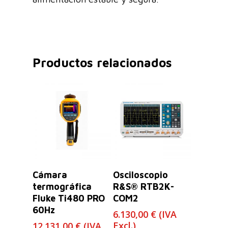
Productos relacionados
Leer Más
Leer Más
Cámara
Osciloscopio
termográfica
R&S® RTB2K-
Fluke Ti480 PRO
COM2
60Hz
6.130,00
€
(IVA
Excl.)
12.131,00
€
(IVA