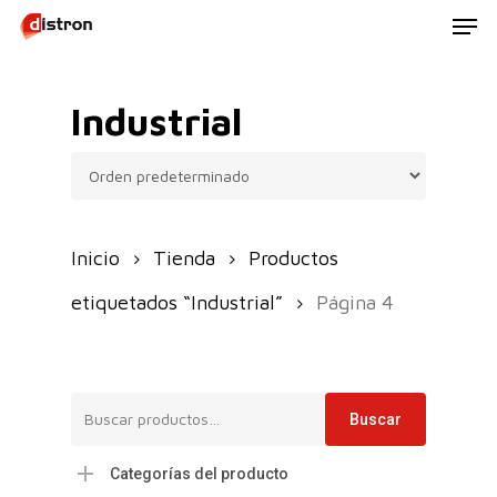
Men
Skip
to
main
Industrial
content
Inicio
Tienda
Productos
etiquetados “Industrial”
Página 4
Buscar
Buscar
por:
Categorías del producto