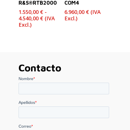
R&S®RTB2000
COM4
1.550,00
€
-
6.960,00
€
(IVA
Rango
4.540,00
€
(IVA
Excl.)
de
Excl.)
precios:
desde
1.550,00 €
hasta
4.540,00 €
Contacto