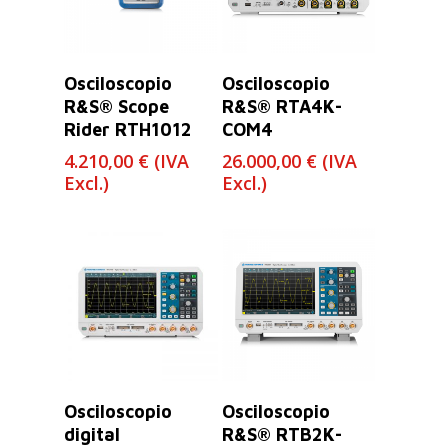
Leer Más
Leer Más
Osciloscopio
Osciloscopio
R&S® Scope
R&S® RTA4K-
Rider RTH1012
COM4
4.210,00
€
(IVA
26.000,00
€
(IVA
Excl.)
Excl.)
Leer Más
Seleccionar
Osciloscopio
Osciloscopio
Opciones
digital
R&S® RTB2K-