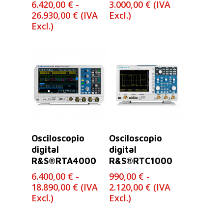
6.420,00
€
-
3.000,00
€
(IVA
Rango
26.930,00
€
(IVA
Excl.)
de
Excl.)
precios:
desde
6.420,00 €
hasta
26.930,00 €
Seleccionar
Seleccionar
Osciloscopio
Osciloscopio
Opciones
Opciones
digital
digital
R&S®RTA4000
R&S®RTC1000
6.400,00
€
-
990,00
€
-
Rango
Rango
18.890,00
€
(IVA
2.120,00
€
(IVA
de
de
Excl.)
Excl.)
precios:
precios:
desde
desde