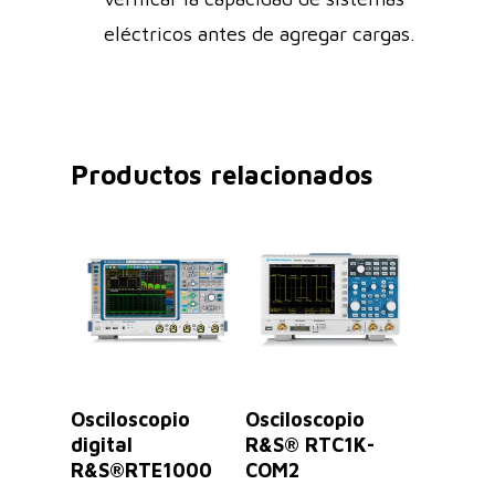
eléctricos antes de agregar cargas.
Productos relacionados
Leer Más
Seleccionar
Osciloscopio
Osciloscopio
Opciones
digital
R&S® RTC1K-
R&S®RTE1000
COM2