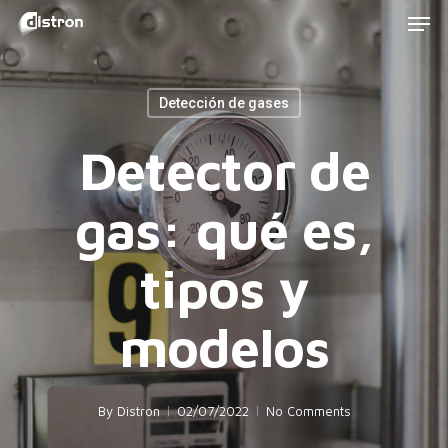
Men
Skip
to
main
Detección de gases
content
Detector de
gas: qué es,
tipos y
modelos
By
Distron
02/07/2022
No Comments