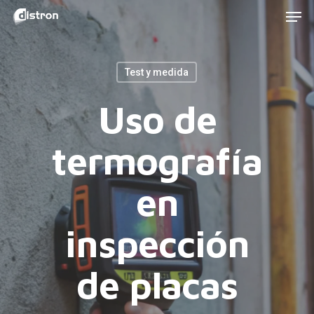
Men
Skip
to
main
Test y medida
content
Uso de
termografía
en
inspección
de placas