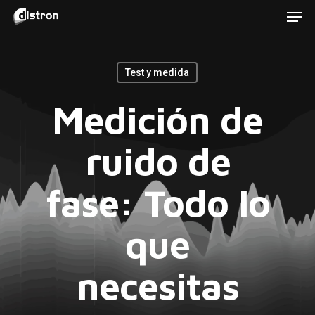
Men
Skip
to
main
Test y medida
content
Medición de
ruido de
fase: Todo lo
que
necesitas