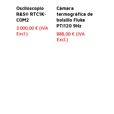
Leer Más
Leer Más
Osciloscopio
Cámara
R&S® RTC1K-
termográfica de
COM2
bolsillo Fluke
PTi120 9Hz
3.000,00
€
(IVA
Excl.)
888,00
€
(IVA
Excl.)