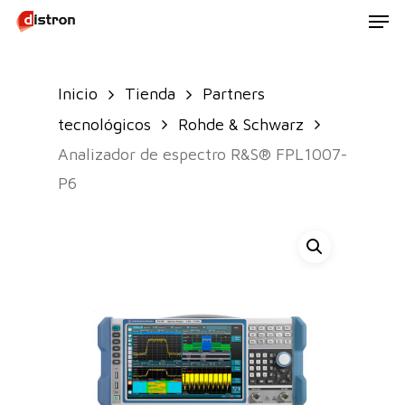
Men
Skip
to
main
Inicio
Tienda
Partners
content
tecnológicos
Rohde & Schwarz
Analizador de espectro R&S® FPL1007-
P6