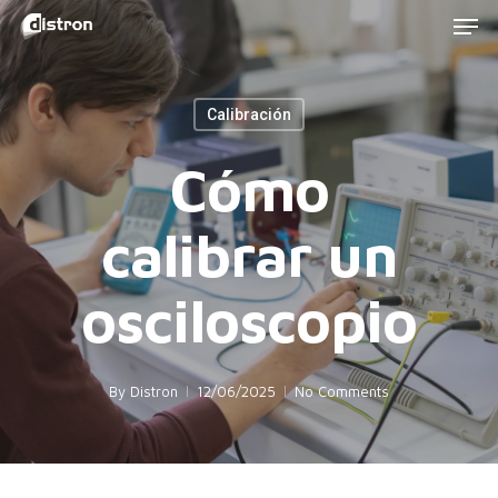
Men
Skip
to
main
Calibración
content
Cómo
calibrar un
osciloscopio
By
Distron
12/06/2025
No Comments