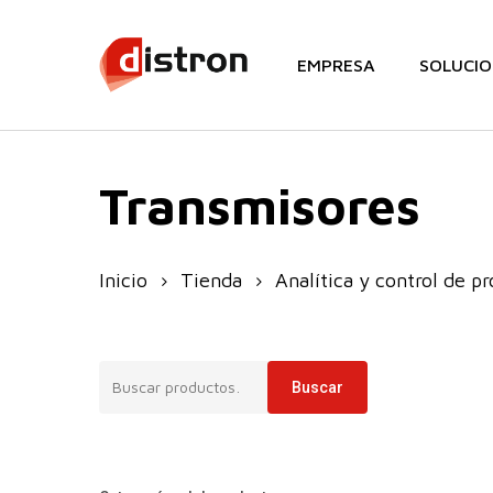
Skip
to
EMPRESA
SOLUCIO
main
content
Transmisores
Inicio
Tienda
Analítica y control de p
Buscar
Buscar
por: