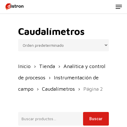
Men
Skip
to
main
Caudalímetros
content
Inicio
Tienda
Analítica y control
de procesos
Instrumentación de
campo
Caudalímetros
Página 2
Buscar
Buscar
por: