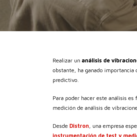
Realizar un
análisis de vibracio
obstante, ha ganado importancia c
predictivo.
Para poder hacer este análisis es
medición de análisis de vibracion
Desde
Distron
, una empresa espe
instrumentación de test y med