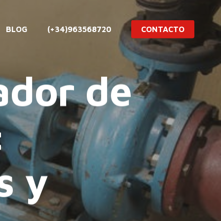
BLOG
(+34)963568720
CONTACTO
ador de
:
s y