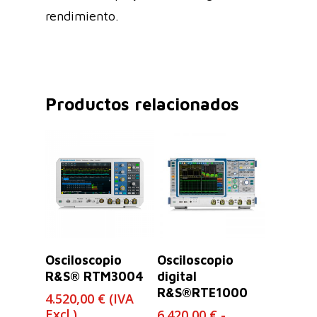
rendimiento.
Productos relacionados
Leer Más
Seleccionar
Osciloscopio
Osciloscopio
Opciones
R&S® RTM3004
digital
R&S®RTE1000
4.520,00
€
(IVA
Excl.)
6.420,00
€
-