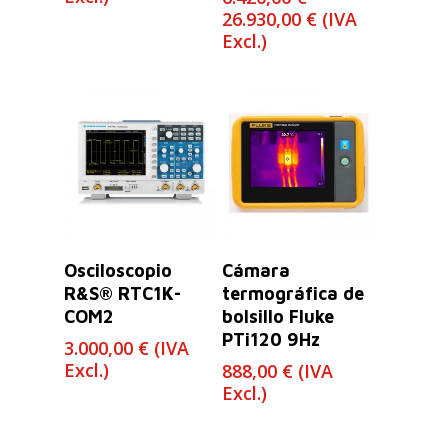
Rango
26.930,00
€
(IVA
de
Excl.)
precios:
desde
6.420,00 €
hasta
26.930,00 €
Leer Más
Leer Más
Osciloscopio
Cámara
R&S® RTC1K-
termográfica de
COM2
bolsillo Fluke
PTi120 9Hz
3.000,00
€
(IVA
Excl.)
888,00
€
(IVA
Excl.)