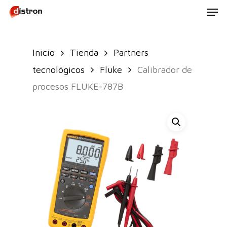
Men
Skip
to
main
Inicio
Tienda
Partners
content
tecnológicos
Fluke
Calibrador de
procesos FLUKE-787B