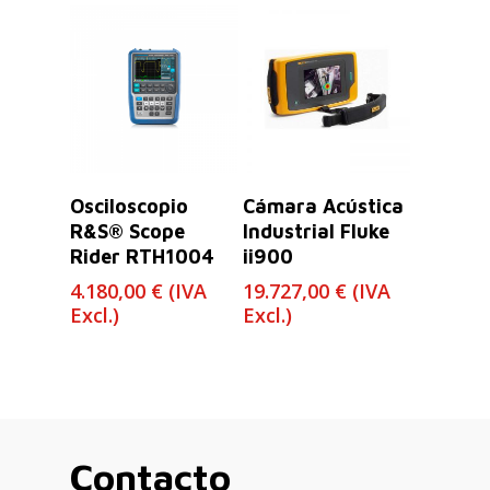
Leer Más
Leer Más
Osciloscopio
Cámara Acústica
R&S® Scope
Industrial Fluke
Rider RTH1004
ii900
4.180,00
€
(IVA
19.727,00
€
(IVA
Excl.)
Excl.)
Contacto