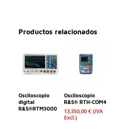
Productos relacionados
Leer Más
Leer Más
Osciloscopio
Osciloscopio
digital
R&S® RTH-COM4
R&S®RTM3000
13.350,00
€
(IVA
Excl.)