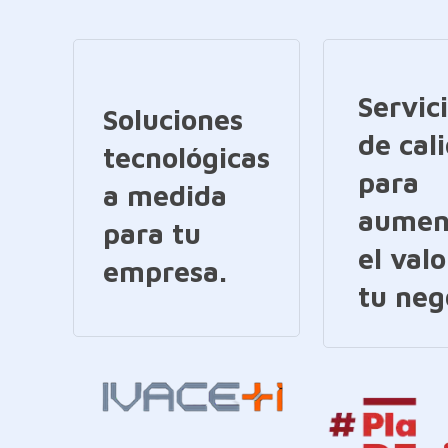
Servic
Soluciones
de cal
tecnológicas
para
a medida
aumen
para tu
el valo
empresa.
tu neg