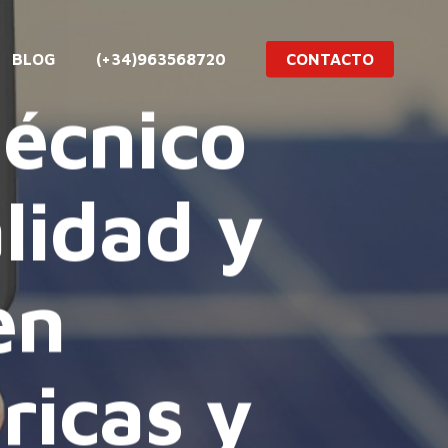
BLOG
(+34)963568720
CONTACTO
técnico
lidad y
en
ricas y