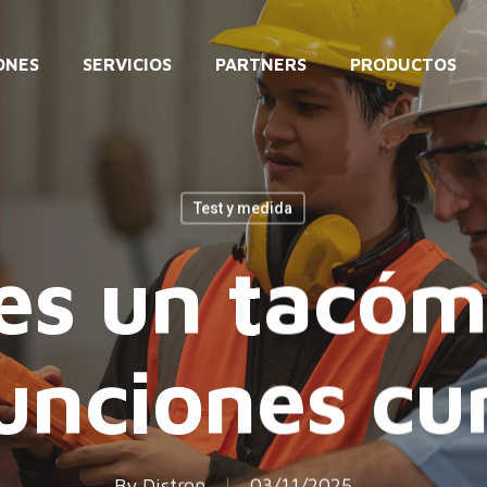
ONES
SERVICIOS
PARTNERS
PRODUCTOS
Test y medida
es un tacóm
unciones c
By
Distron
03/11/2025