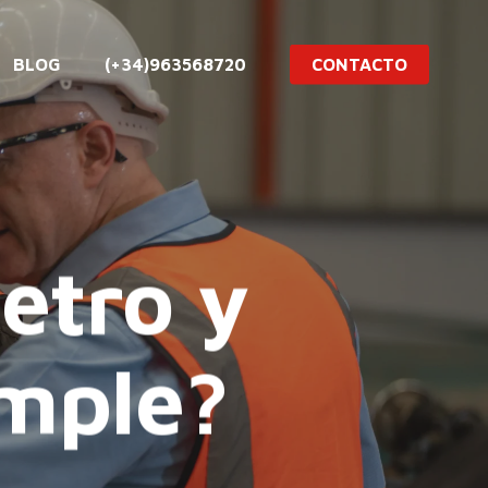
BLOG
(+34)963568720
CONTACTO
etro y
umple?