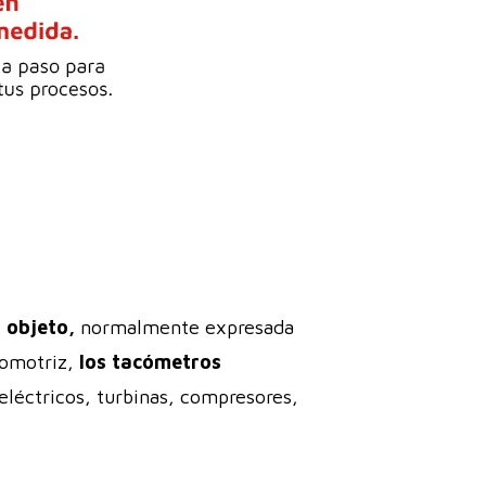
n objeto,
normalmente expresada
tomotriz,
los tacómetros
léctricos, turbinas, compresores,