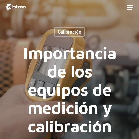
Men
Skip
to
main
Calibración
content
Importancia
de los
equipos de
medición y
calibración