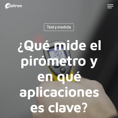
Men
Skip
to
main
Test y medida
content
¿Qué mide el
pirómetro y
en qué
aplicaciones
es clave?