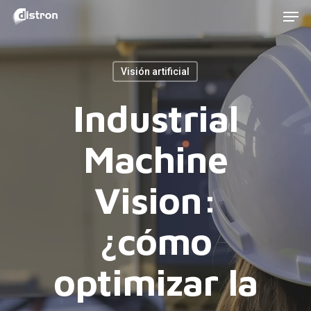
Men
Skip
to
main
Visión artificial
content
Industrial
Machine
Vision:
¿cómo
optimizar la