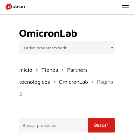
Men
Skip
to
main
OmicronLab
content
Inicio
Tienda
Partners
tecnológicos
OmicronLab
Página
3
Buscar
Buscar
por: