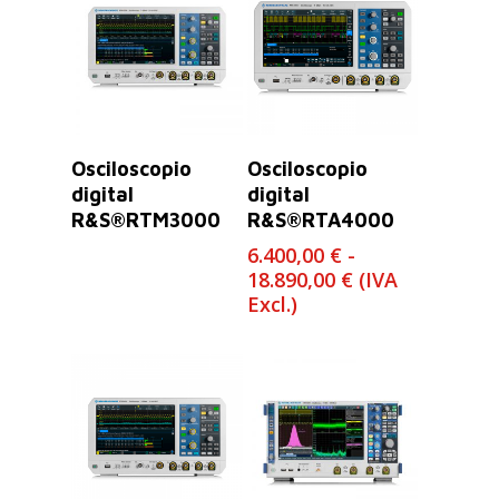
Leer Más
Seleccionar
Osciloscopio
Osciloscopio
Opciones
digital
digital
R&S®RTM3000
R&S®RTA4000
6.400,00
€
-
Rango
18.890,00
€
(IVA
de
Excl.)
precios:
desde
6.400,00 €
hasta
18.890,00 €