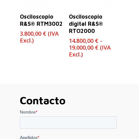
Leer Más
Seleccionar
Osciloscopio
Osciloscopio
Opciones
R&S® RTM3002
digital R&S®
RTO2000
3.800,00
€
(IVA
Excl.)
14.800,00
€
-
Rango
19.000,00
€
(IVA
de
Excl.)
precios:
desde
14.800,00 €
hasta
19.000,00 €
Contacto