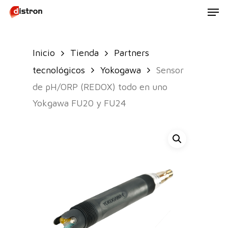
Men
Skip
to
main
Inicio
Tienda
Partners
content
tecnológicos
Yokogawa
Sensor
de pH/ORP (REDOX) todo en uno
Yokgawa FU20 y FU24