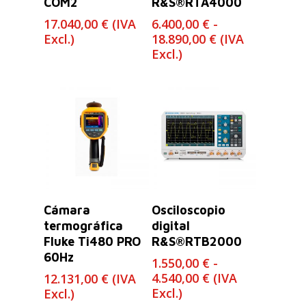
COM2
R&S®RTA4000
17.040,00
€
(IVA
6.400,00
€
-
Rango
Excl.)
18.890,00
€
(IVA
de
Excl.)
precios:
desde
6.400,00 €
hasta
18.890,00 €
Leer Más
Seleccionar
Cámara
Osciloscopio
Opciones
termográfica
digital
Fluke Ti480 PRO
R&S®RTB2000
60Hz
1.550,00
€
-
Rango
4.540,00
€
(IVA
12.131,00
€
(IVA
de
Excl.)
Excl.)