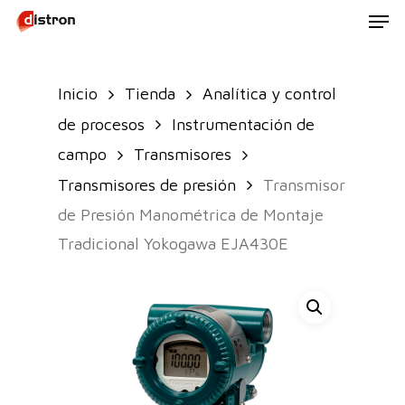
Men
Skip
to
main
Inicio
Tienda
Analítica y control
content
de procesos
Instrumentación de
campo
Transmisores
Transmisores de presión
Transmisor
de Presión Manométrica de Montaje
Tradicional Yokogawa EJA430E