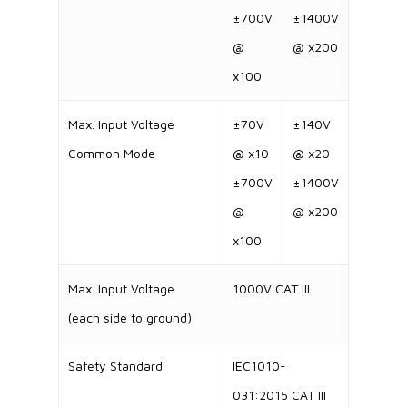
±700V
±1400V
@
@ x200
x100
Max. Input Voltage
±70V
±140V
Common Mode
@ x10
@ x20
±700V
±1400V
@
@ x200
x100
Max. Input Voltage
1000V CAT III
(each side to ground)
Safety Standard
IEC1010-
031:2015 CAT III