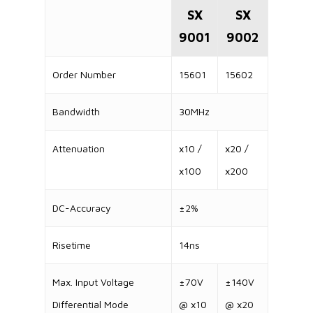
SX
SX
9001
9002
Order Number
15601
15602
Bandwidth
30MHz
Attenuation
x10 /
x20 /
x100
x200
DC-Accuracy
±2%
Risetime
14ns
Max. Input Voltage
±70V
±140V
Differential Mode
@ x10
@ x20