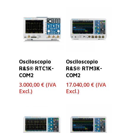
Leer Más
Leer Más
Osciloscopio
Osciloscopio
R&S® RTC1K-
R&S® RTM3K-
COM2
COM2
3.000,00
€
(IVA
17.040,00
€
(IVA
Excl.)
Excl.)