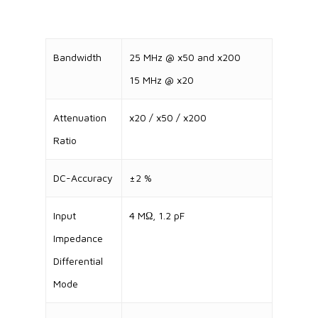
Bandwidth
25 MHz @ x50 and x200
15 MHz @ x20
Attenuation
x20 / x50 / x200
Ratio
DC-Accuracy
±2 %
Input
4 MΩ, 1.2 pF
Impedance
Differential
Mode