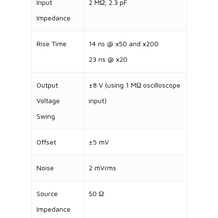
Input
2 MΩ, 2.3 pF
Impedance
Rise Time
14 ns @ x50 and x200
23 ns @ x20
Output
±8 V (using 1 MΩ oscilloscope
Voltage
input)
Swing
Offset
±5 mV
Noise
2 mVrms
Source
50 Ω
Impedance