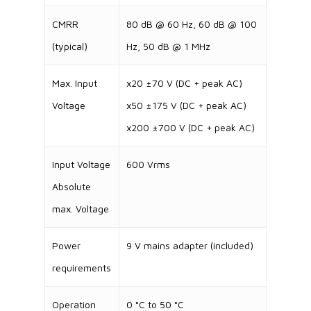
CMRR
80 dB @ 60 Hz, 60 dB @ 100
(typical)
Hz, 50 dB @ 1 MHz
Max. Input
x20 ±70 V (DC + peak AC)
Voltage
x50 ±175 V (DC + peak AC)
x200 ±700 V (DC + peak AC)
Input Voltage
600 Vrms
Absolute
max. Voltage
Power
9 V mains adapter (included)
requirements
Operation
0 °C to 50 °C