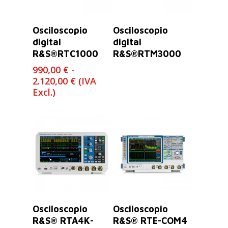
Leer Más
Seleccionar
Osciloscopio
Osciloscopio
Opciones
digital
digital
R&S®RTC1000
R&S®RTM3000
990,00
€
-
Rango
2.120,00
€
(IVA
de
Excl.)
precios:
desde
990,00 €
hasta
2.120,00 €
Leer Más
Leer Más
Osciloscopio
Osciloscopio
R&S® RTA4K-
R&S® RTE-COM4