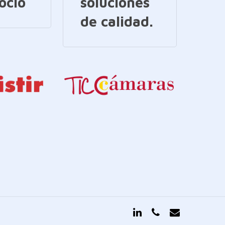
ocio
soluciones
de calidad.
linkedin
phone
email