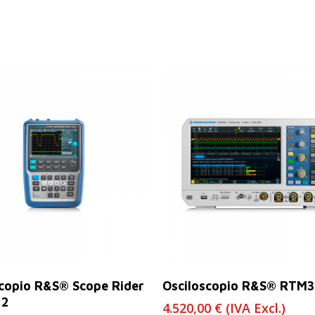
Leer Más
Leer Más
scopio R&S® Scope Rider
Osciloscopio R&S® RTM
12
4.520,00
€
(IVA Excl.)