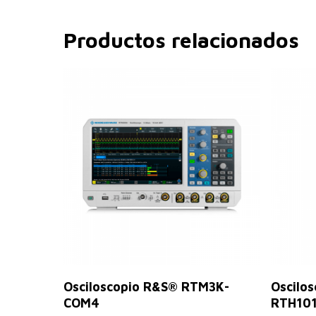
Productos relacionados
Leer Más
Osciloscopio R&S® RTM3K-
Oscilo
COM4
RTH10