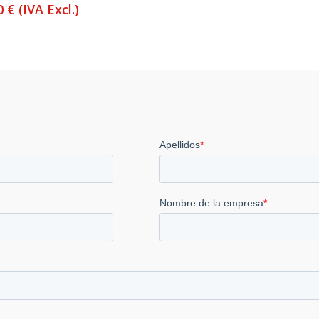
00
€
(IVA Excl.)