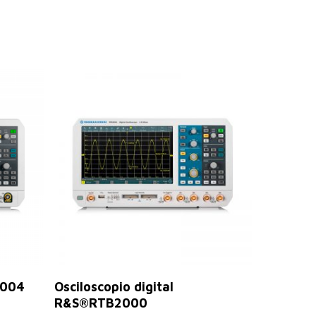
Seleccionar Opciones
3004
Osciloscopio digital
R&S®RTB2000