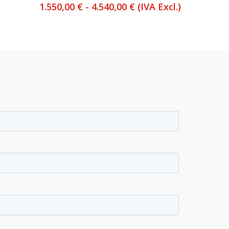
Rango
1.550,00
€
-
4.540,00
€
(IVA Excl.)
de
precios:
desde
1.550,00 €
hasta
4.540,00 €