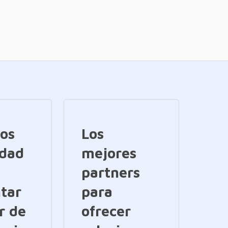
ios
Los
idad
mejores
partners
tar
para
r de
ofrecer