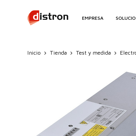
Skip
to
EMPRESA
SOLUCIO
main
content
Inicio
Tienda
Test y medida
Electr