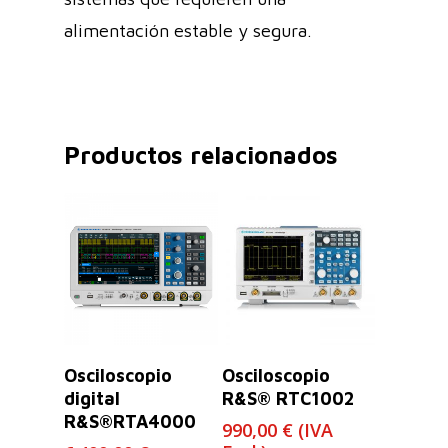
alimentación estable y segura.
Productos relacionados
Leer Más
Seleccionar
Osciloscopio
Osciloscopio
Opciones
digital
R&S® RTC1002
R&S®RTA4000
990,00
€
(IVA