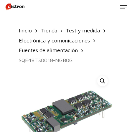
Men
Skip
to
main
Inicio
Tienda
Test y medida
content
Electrónica y comunicaciones
Fuentes de alimentación
SQE48T30018-NGB0G