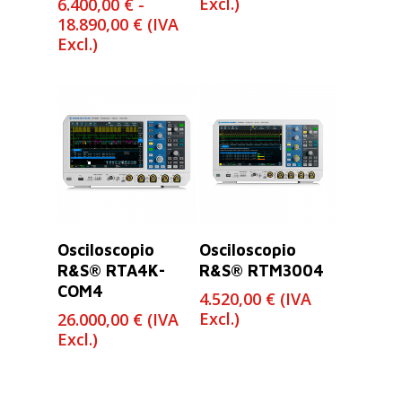
Excl.)
6.400,00
€
-
Rango
18.890,00
€
(IVA
de
Excl.)
precios:
desde
6.400,00 €
hasta
18.890,00 €
Leer Más
Leer Más
Osciloscopio
Osciloscopio
R&S® RTA4K-
R&S® RTM3004
COM4
4.520,00
€
(IVA
Excl.)
26.000,00
€
(IVA
Excl.)