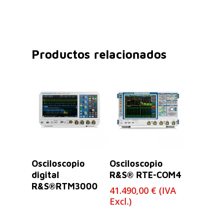
Productos relacionados
Leer Más
Leer Más
Osciloscopio
Osciloscopio
digital
R&S® RTE-COM4
R&S®RTM3000
41.490,00
€
(IVA
Excl.)