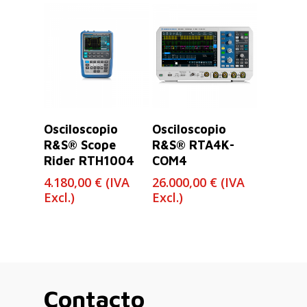
Leer Más
Leer Más
Osciloscopio
Osciloscopio
R&S® Scope
R&S® RTA4K-
Rider RTH1004
COM4
4.180,00
€
(IVA
26.000,00
€
(IVA
Excl.)
Excl.)
Contacto