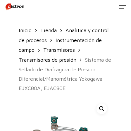
Men
Skip
to
main
Inicio
Tienda
Analítica y control
content
de procesos
Instrumentación de
campo
Transmisores
Transmisores de presión
Sistema de
Sellado de Diafragma de Presión
Diferencial/Manométrica Yokogawa
EJXC80A, EJAC80E