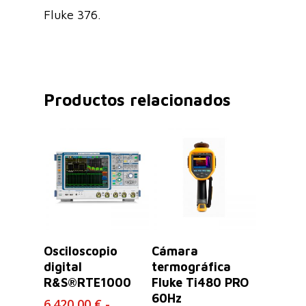
Fluke 376.
Productos relacionados
Leer Más
Seleccionar
Osciloscopio
Cámara
Opciones
digital
termográfica
R&S®RTE1000
Fluke Ti480 PRO
60Hz
6.420,00
€
-