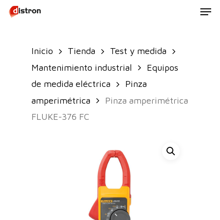
Men
Skip
to
main
Inicio
Tienda
Test y medida
content
Mantenimiento industrial
Equipos
de medida eléctrica
Pinza
amperimétrica
Pinza amperimétrica
FLUKE-376 FC