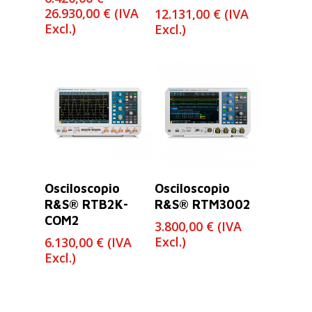
Rango
26.930,00
€
(IVA
12.131,00
€
(IVA
de
Excl.)
Excl.)
precios:
desde
6.420,00 €
hasta
26.930,00 €
Leer Más
Leer Más
Osciloscopio
Osciloscopio
R&S® RTB2K-
R&S® RTM3002
COM2
3.800,00
€
(IVA
Excl.)
6.130,00
€
(IVA
Excl.)