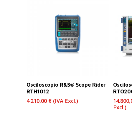
Leer Más
Osciloscopio R&S® Scope Rider
Oscilos
RTH1012
RTO20
4.210,00
€
(IVA Excl.)
14.800
Excl.)