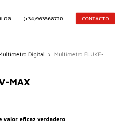
BLOG
(+34)963568720
CONTACTO
Multímetro Digital
Multímetro FLUKE-
7V-MAX
e valor eficaz verdadero