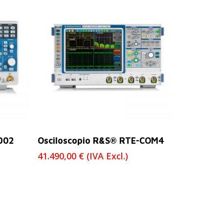
Leer Más
002
Osciloscopio R&S® RTE-COM4
41.490,00
€
(IVA Excl.)