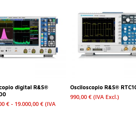
Seleccionar Opciones
Leer Más
copio digital R&S®
Osciloscopio R&S® RTC1
00
990,00
€
(IVA Excl.)
Rango
,00
€
-
19.000,00
€
(IVA
de
precios:
desde
14.800,00 €