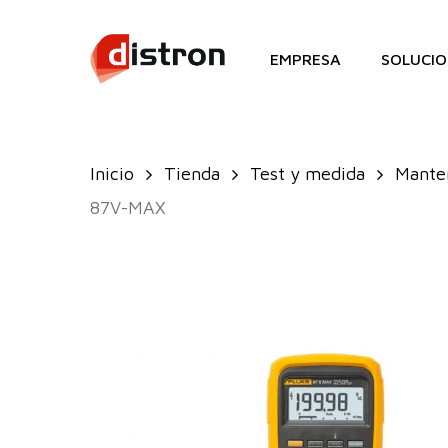
Skip
to
EMPRESA
SOLUCIO
main
content
Inicio
Tienda
Test y medida
Manten
87V-MAX