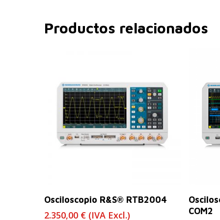
Productos relacionados
Leer Más
Osciloscopio R&S® RTB2004
Oscilo
COM2
2.350,00
€
(IVA Excl.)