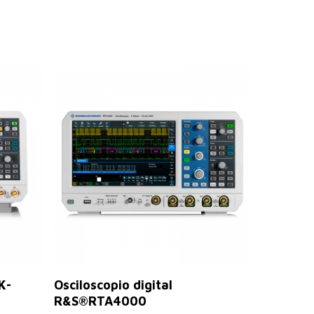
Seleccionar Opciones
K-
Osciloscopio digital
R&S®RTA4000