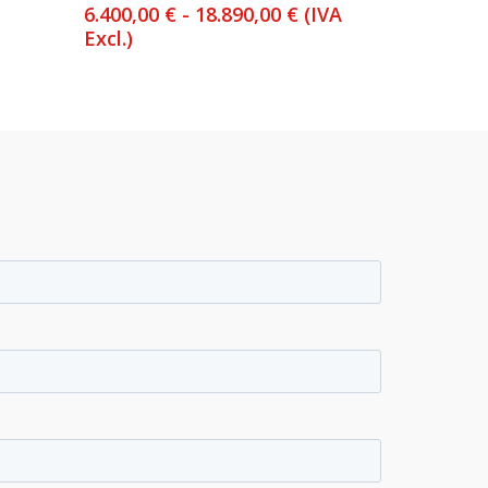
Rango
6.400,00
€
-
18.890,00
€
(IVA
de
Excl.)
precios:
desde
6.400,00 €
hasta
18.890,00 €