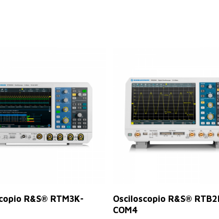
Leer Más
Leer Más
scopio R&S® RTM3K-
Osciloscopio R&S® RTB2
COM4