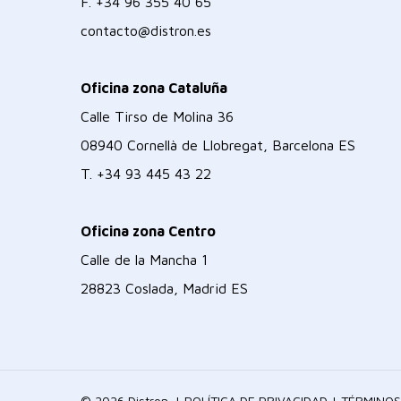
F.
+34 96 355 40 65
contacto@distron.es
Oficina zona Cataluña
Calle Tirso de Molina 36
08940 Cornellà de Llobregat, Barcelona ES
T.
+34 93 445 43 22
Oficina zona Centro
Calle de la Mancha 1
28823 Coslada, Madrid ES
© 2026 Distron. |
POLÍTICA DE PRIVACIDAD
|
TÉRMINOS