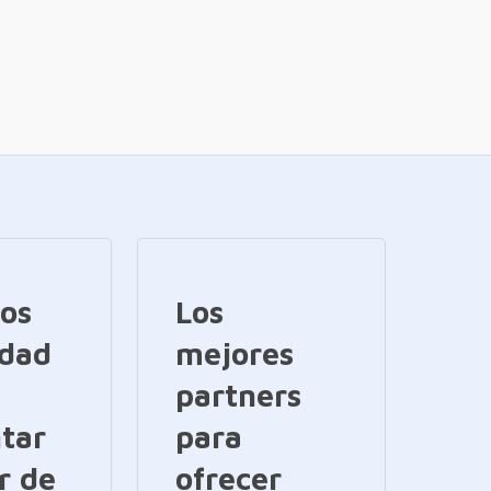
ios
Los
idad
mejores
partners
tar
para
r de
ofrecer