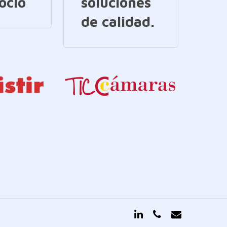
ocio
soluciones
de calidad.
linkedin
phone
email