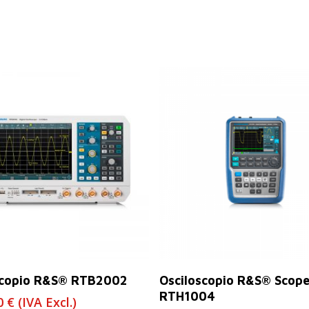
Leer Más
Leer Más
scopio R&S® RTB2002
Osciloscopio R&S® Scope
RTH1004
00
€
(IVA Excl.)