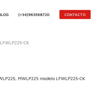
BLOG
(+34)963568720
CONTACTO
LFWLP225-CK
for WLP225, MWLP225 modelo LFWLP225-CK