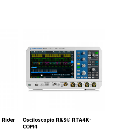
Leer Más
 Rider
Osciloscopio R&S® RTA4K-
COM4