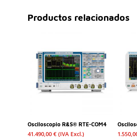
Productos relacionados
Leer Más
Osciloscopio R&S® RTE-COM4
Oscilo
41.490,00
€
(IVA Excl.)
1.550,