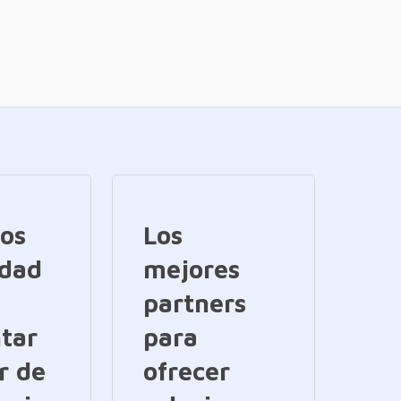
ios
Los
idad
mejores
partners
tar
para
r de
ofrecer