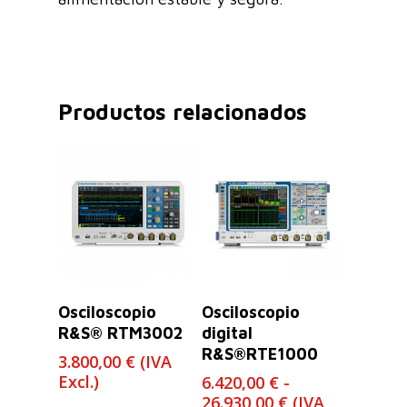
Productos relacionados
Leer Más
Seleccionar
Osciloscopio
Osciloscopio
Opciones
R&S® RTM3002
digital
R&S®RTE1000
3.800,00
€
(IVA
Excl.)
6.420,00
€
-
Rango
26.930,00
€
(IVA