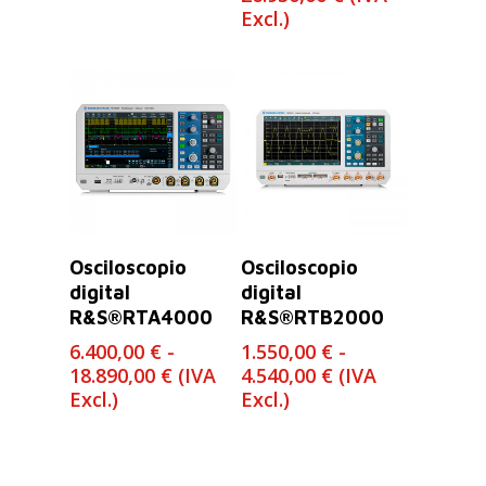
de
Excl.)
precios:
desde
6.420,00 €
hasta
26.930,00 €
Seleccionar
Seleccionar
Osciloscopio
Osciloscopio
Opciones
Opciones
digital
digital
R&S®RTA4000
R&S®RTB2000
6.400,00
€
-
1.550,00
€
-
Rango
Rango
18.890,00
€
(IVA
4.540,00
€
(IVA
de
de
Excl.)
Excl.)
precios:
precios:
desde
desde
6.400,00 €
1.550,00 €