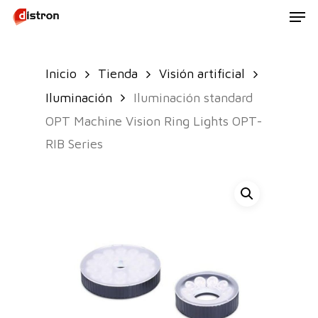
Men
Skip
to
main
Inicio
Tienda
Visión artificial
content
Iluminación
Iluminación standard
OPT Machine Vision Ring Lights OPT-
RIB Series