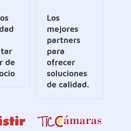
ios
Los
idad
mejores
partners
tar
para
r de
ofrecer
ocio
soluciones
de calidad.