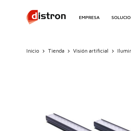
Skip
to
EMPRESA
SOLUCIO
main
content
Inicio
Tienda
Visión artificial
Ilumi